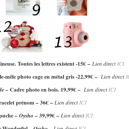
euse. Toutes les lettres existent -15€ –
Lien direct
ICI
le-mêle photo cage en métal gris -22,99€ –
Lien direct
I
de
– Cadre photo en bois. 19,99€ –
Lien direct
ICI
racelet prénom – 36€ –
Lien direct
ICI
puche –
Oysho
– 39,99€ –
Lien direct
ICI
.Wonderful –
Oysho
–
Lien direct
ICI