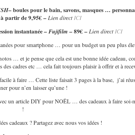
USH
– boules pour le bain, savons, masques … personnal
 à partir de 9,95€ –
Lien direct
ICI
sion instantanée –
Fujifilm
– 89€ –
Lien direct
ICI
antanées pour smartphone … pour un budget un peu plus éle
photos … et je pense que cela est une bonne idée cadeau, 
des cadres etc … cela fait toujours plaisir à offrir et à rece
facile à faire … Cette liste faisait 3 pages à la base, j’ai réus
ner pour n’en laisser qu’une !
te avec un article DIY pour NOËL … des cadeaux à faire soi
!
dées cadeaux ? Partagez avec nous vos idées !