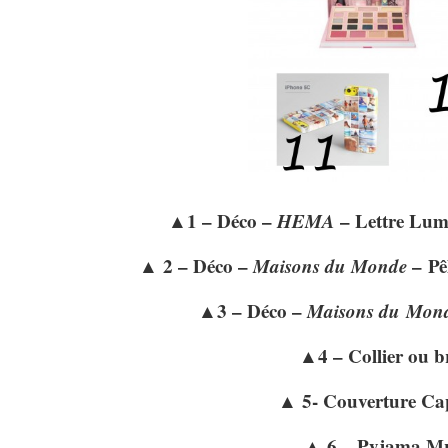
▲1 – Déco –
HEMA
– Lettre Lumin
▲ 2 – Déco –
Maisons du Monde
– Pê
▲3 – Déco –
Maisons du
Mon
▲4 – Collier ou b
▲ 5- Couverture Ca
▲ 6 – Pyjama Mr