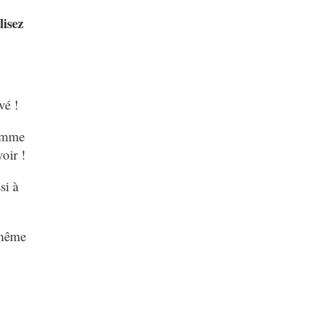
isez
vé !
comme
voir !
si à
-même