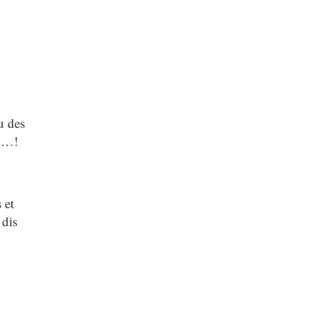
u des
c …!
 et
 dis