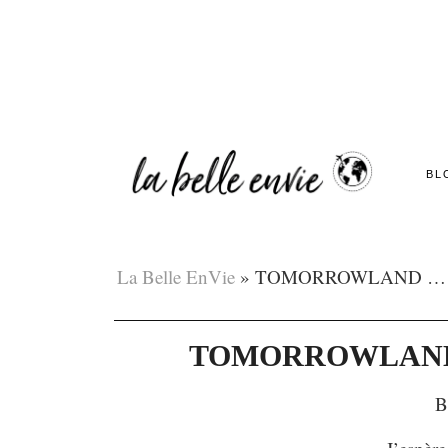
BL
La Belle EnVie
»
TOMORROWLAND … Une
TOMORROWLAND … 
B