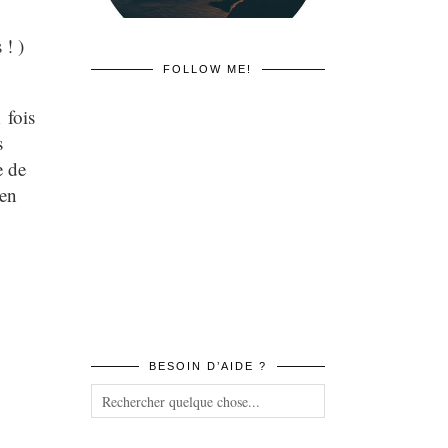
 ! )
FOLLOW ME!
 fois
s
e de
’en
BESOIN D’AIDE ?