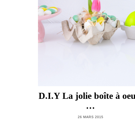
D.I.Y La jolie boîte à oeu
…
26 MARS 2015