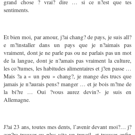
grand chose ? vrai? dire … si ce n?est que tes
sentiments.
Et bien moi, par amour, j?ai chang? de pays, je suis all?
e m?installer dans un pays que je n?aimais pas
vraiment, dont je ne parle pas ou ne parlais pas un mot
de la langue, dont je n?amais pas vraiment la culture,
les co?tumes, les habitudes alimentaires et j?en passe …
Mais ?a a « un peu » chang?, je mange des trucs que
jamais je n?aurais pens? manger … et je bois m?me de
la bi?re … Oui ?vous aurez devin?- je suis en
Allemagne.
J?ai 23 ans, toutes mes dents, l’avenir devant moi?… j?
esp?re trouver au plus vite un travail, et trouver enfin