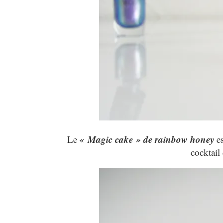
« Magic cake » de rainbow honey
Le
es
cocktail 