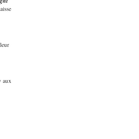
ght
aisse
leur
y aux