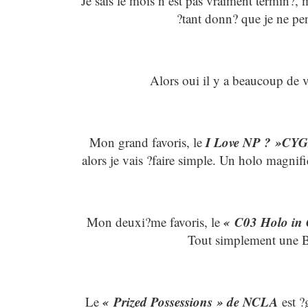
Je sais le mois n’est pas vraiment termin?
?tant donn? que je ne pen
Alors oui il y a beaucoup de ve
I Love NP ? »CY
Mon grand favoris, le
alors je vais ?faire simple. Un holo magnifi
« C03 Holo in 
Mon deuxi?me favoris, le
Tout simplement une 
« Prized Possessions » de NCLA
Le
est ?