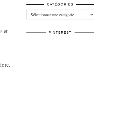
CATÉGORIES
Catégories
s et
PINTEREST
dore.