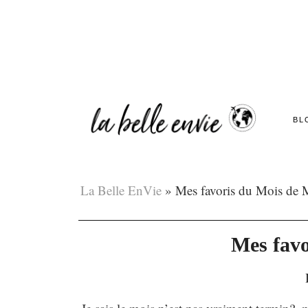
BL
La Belle EnVie
»
Mes favoris du Mois de 
Mes favo