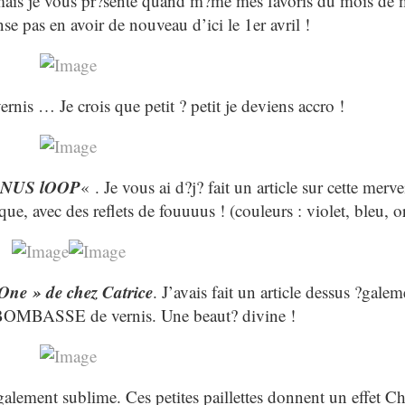
, mais je vous pr?sente quand m?me mes favoris du mois de 
se pas en avoir de nouveau d’ici le 1er avril !
rnis … Je crois que petit ? petit je deviens accro !
GNUS lOOP
« . Je vous ai d?j? fait un article sur cette merve
que, avec des reflets de fouuuus ! (couleurs : violet, bleu, 
One » de chez Catrice
. J’avais fait un article dessus ?galem
BOMBASSE de vernis. Une beaut? divine !
galement sublime. Ces petites paillettes donnent un effet Ch