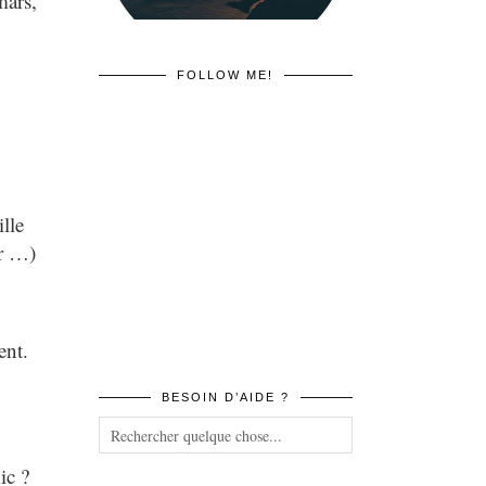
mars,
FOLLOW ME!
ille
or …)
ent.
BESOIN D’AIDE ?
ic ?