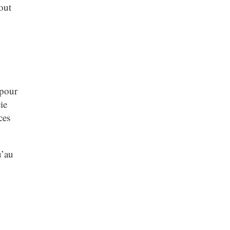
out
 pour
ie
ces
’au