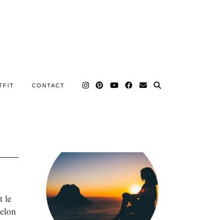
TFIT
CONTACT
 le
selon