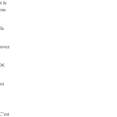
t le
pas
la
ouvez
30€
oi
C’est