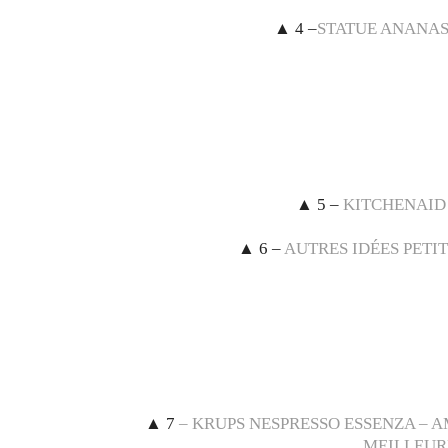
▲
4 –
STATUE ANANAS
▲
5 –
KITCHENAID
▲
6 –
AUTRES IDÉES PET
▲
7
– KRUPS NESPRESSO ESSENZA – A
MEILLEUR