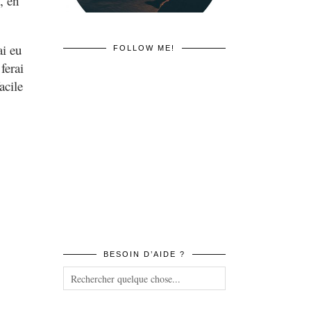
, en
ai eu
FOLLOW ME!
ferai
acile
BESOIN D’AIDE ?