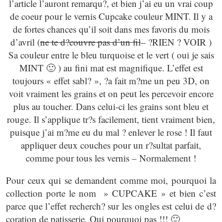
l’article l’auront remarqu?, et bien j’ai eu un vrai coup
de coeur pour le vernis Cupcake couleur MINT. Il y a
de fortes chances qu’il soit dans mes favoris du mois
d’avril (
ne te d?couvre pas d’un fil
– ?RIEN ? VOIR )
Sa couleur entre le bleu turquoise et le vert ( oui je sais
MINT 🙂 ) au fini mat est magnifique. L’effet est
toujours « effet sabl? », ?a fait m?me un peu 3D, on
voit vraiment les grains et on peut les percevoir encore
plus au toucher. Dans celui-ci les grains sont bleu et
rouge. Il s’applique tr?s facilement, tient vraiment bien,
puisque j’ai m?me eu du mal ? enlever le rose ! Il faut
appliquer deux couches pour un r?sultat parfait,
comme pour tous les vernis – Normalement !
Pour ceux qui se demandent comme moi, pourquoi la
collection porte le nom » CUPCAKE » et bien c’est
parce que l’effet recherch? sur les ongles est celui de d?
coration de patisserie. Oui pourquoi pas !!! 🙂