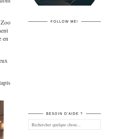
 dont
u Zoo
FOLLOW ME!
ment
e en
ueux
tapis
BESOIN D’AIDE ?