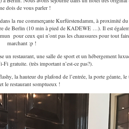
 à Berlin. Nous avons séjourné dans un hôtel très original
me dois de vous parler !
 est dans la rue commerçante Kurfürstendamm, à proximité d
ntre de Berlin (10 min à pied de KADEWE …). Il est égale
ommun pour ceux qui n’ont pas les chaussures pour tout fair
marchant :p !
se un restaurant, une salle de sport et un hébergement lux
Fi gratuite. (très important n’est-ce pas?).
 flashy, la hauteur du plafond de l’entrée, la porte géante, le 
et le restaurant somptueux !