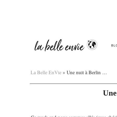
BL
La Belle EnVie
»
Une nuit à Berlin …
Une