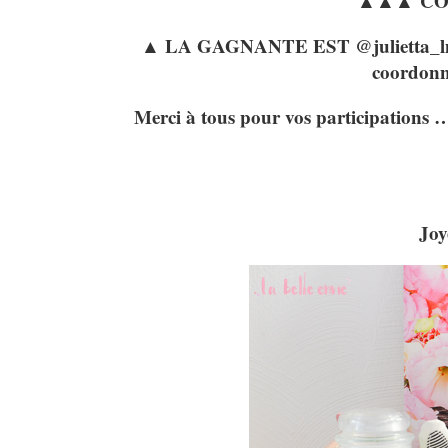
▲
▲
▲ C
▲ LA GAGNANTE EST @julietta_lm !!! 
coordonn
Merci à tous pour vos participations …
Joy