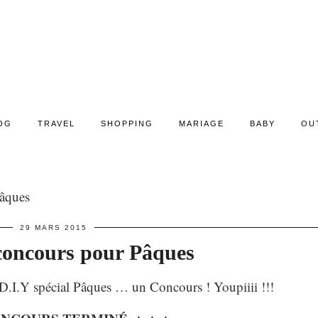
OG
TRAVEL
SHOPPING
MARIAGE
BABY
OU
Pâques
29 MARS 2015
 concours pour Pâques
 D.I.Y spécial Pâques … un Concours ! Youpiiii !!!