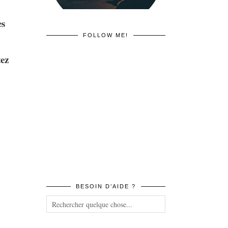
es
FOLLOW ME!
tez
BESOIN D’AIDE ?