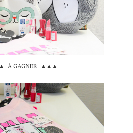
▲
▲
▲
▲
À GAGNER
–