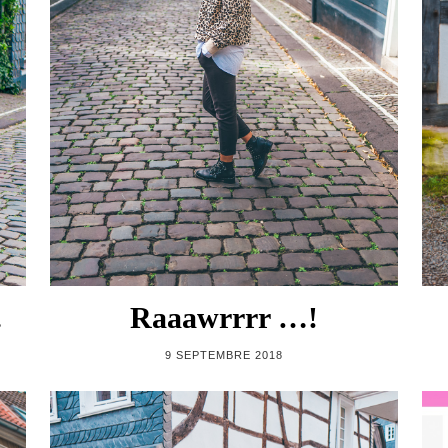
…
Raaawrrrr …!
9 SEPTEMBRE 2018