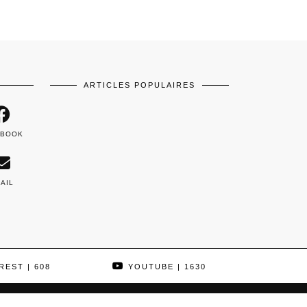
ARTICLES POPULAIRES
EBOOK
AIL
REST
| 608
YOUTUBE
| 1630
THEME DESIGNED BY
pipdig