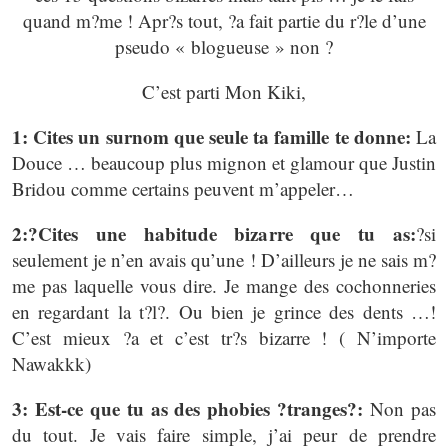
quand m?me ! Apr?s tout, ?a fait partie du r?le d’une
pseudo « blogueuse » non ?
C’est parti Mon Kiki,
1: Cites un surnom que seule ta famille te donne:
La
Douce … beaucoup plus mignon et glamour que Justin
Bridou comme certains peuvent m’appeler…
2:?Cites une habitude bizarre que tu as:
?si
seulement je n’en avais qu’une ! D’ailleurs je ne sais m?
me pas laquelle vous dire. Je mange des cochonneries
en regardant la t?l?. Ou bien je grince des dents …!
C’est mieux ?a et c’est tr?s bizarre ! ( N’importe
Nawakkk)
3: Est-ce que tu as des phobies ?tranges?:
Non pas
du tout. Je vais faire simple, j’ai peur de prendre