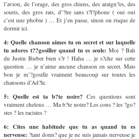
l’avion, de l’orage, des gros chiens, des araign?es, des
souris, des gros rats, d’?tre sans t?l?phone ( oui oui
c’est une phobie ) … Et j’en passe, sinon on risque de
dormir ici.
4: Quelle chanson aimes tu en secret et sur laquelle
tu adores t??gosiller quand tu es seule:
Moi ? Bah
du Justin Bieber bien s?r ! Haha … je s?che sur cette
question … je n’aime aucune chanson en secret. Mais
bon je m’?gosille vraiment beaucoup sur toutes les
chansons d’Ad?le.
5: Quelle est ta b?te noire?
Ces questions sont
vraiment chelous … Ma b?te noire? Les cons ? les ?go?
stes ? les racistes ?
6: Cites une habitude que tu as quand tu es
nerveuse:
?tant donn? que je ne suis jamais nerveuse je