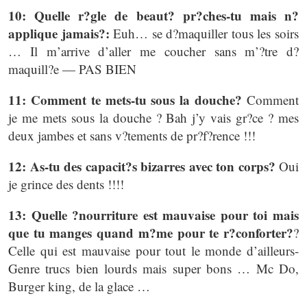
10: Quelle r?gle de beaut? pr?ches-tu mais n?
applique jamais?:
Euh… se d?maquiller tous les soirs
… Il m’arrive d’aller me coucher sans m’?tre d?
maquill?e — PAS BIEN
11: Comment te mets-tu sous la douche?
Comment
je me mets sous la douche ? Bah j’y vais gr?ce ? mes
deux jambes et sans v?tements de pr?f?rence !!!
12: As-tu des capacit?s bizarres avec ton corps?
Oui
je grince des dents !!!!
13: Quelle ?nourriture est mauvaise pour toi mais
que tu manges quand m?me pour te r?conforter?
?
Celle qui est mauvaise pour tout le monde d’ailleurs-
Genre trucs bien lourds mais super bons … Mc Do,
Burger king, de la glace …