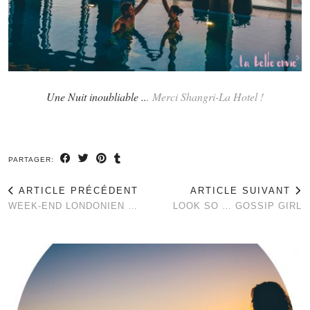
Une Nuit inoubliable ..
. Merci Shangri-La Hotel !
PARTAGER:
ARTICLE PRÉCÉDENT
ARTICLE SUIVANT
WEEK-END LONDONIEN …
LOOK SO … GOSSIP GIRL