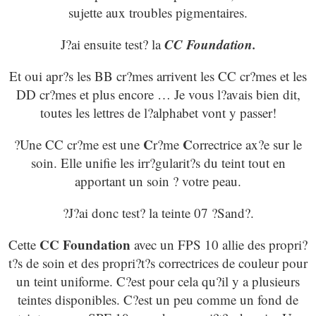
sujette aux troubles pigmentaires.
CC Foundation.
J?ai ensuite test? la
Et oui apr?s les BB cr?mes arrivent les CC cr?mes et les
DD cr?mes et plus encore … Je vous l?avais bien dit,
toutes les lettres de l?alphabet vont y passer!
C
C
?Une CC cr?me est une
r?me
orrectrice ax?e sur le
soin. Elle unifie les irr?gularit?s du teint tout en
apportant un soin ? votre peau.
?J?ai donc test? la teinte 07 ?Sand?.
CC Foundation
Cette
avec un FPS 10 allie des propri?
t?s de soin et des propri?t?s correctrices de couleur pour
un teint uniforme. C?est pour cela qu?il y a plusieurs
teintes disponibles. C?est un peu comme un fond de