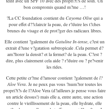
teint avec un SPF 10 avec des propri?t?s de soin. Un
bon compromis quand m?me …!
?La CC foundation contient du
Cayoma Olive
qui a
pour effet d??claircir la peau, de r?duire les t?ches
brunes du visage et de prot?ger des radicaux libres.
Elle contient ?galement du
Gatuline In-tense
, c?est un
extrait d?une v?gatation subtropicale .Cela permet d?
am?liorer la densit? et la fermet? de la peau. C?est ?
dire, plus clairement cela aide ? r?duire ou ? pr?venir
les rides.
Cette petite cr?me d?amour contient ?galement de
l?
Aloe Vera
. Je ne peux pas vous ?num?rer toutes les
propri?t?s de l?Aloe Vera (d?ailleurs je pense vous faire
un article dessus!) mais elle a, entre autre, une action
contre le vieillissement de la peau, elle hydrate, elle