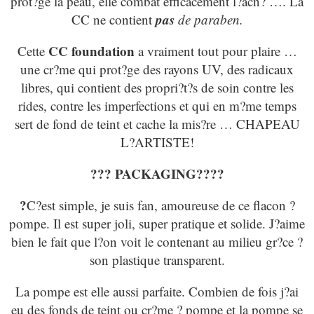
prot?ge la peau, elle combat efficacement l?acn? …. La
pas
CC ne contient
de paraben.
CC foundation
Cette
a vraiment tout pour plaire …
une cr?me qui prot?ge des rayons UV, des radicaux
libres, qui contient des propri?t?s de soin contre les
rides, contre les imperfections et qui en m?me temps
sert de fond de teint et cache la mis?re … CHAPEAU
L?ARTISTE!
???
PACKAGING?
???
?
C?est simple, je suis fan, amoureuse de ce flacon ?
pompe. Il est super joli, super pratique et solide. J?aime
bien le fait que l?on voit le contenant au milieu gr?ce ?
son plastique transparent.
La pompe est elle aussi parfaite. Combien de fois j?ai
eu des fonds de teint ou cr?me ? pompe et la pompe se