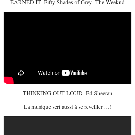
EARNED IT- Fifty Shades of Grey- The Weeknd
THINKING OUT LOUD- Ed Sheeran
La musique sert aussi à se reveiller …!