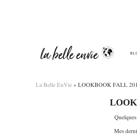
BL
La Belle EnVie
»
LOOKBOOK FALL 20
LOOK
Quelques
Mes derni