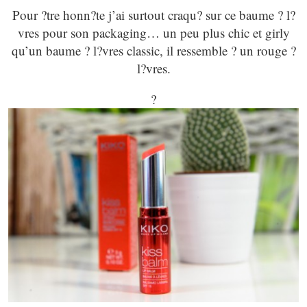
Pour ?tre honn?te j’ai surtout craqu? sur ce baume ? l?
vres pour son packaging… un peu plus chic et girly
qu’un baume ? l?vres classic, il ressemble ? un rouge ?
l?vres.
?