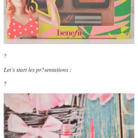
?
Let’s start les pr?sentations :
?