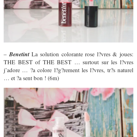
Benetint
–
La solution colorante rose l?vres & joues:
THE BEST of THE BEST … surtout sur les l?vres
j’adore … ?a colore l?g?rement les l?vres, tr?s naturel
… et ?a sent bon ! (6m)